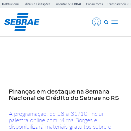
Institucional
Editais e Licitações
Encontre o SEBRAE
Consultores
Transparência e 
Toggle
navigati
Notícias
Finanças em destaque na Semana
Nacional de Crédito do Sebrae no RS
A programação, de 28 a 31/10, inclui
palestra online com Mirna Borges e
disponibilizará materiais gratuitos sobre o