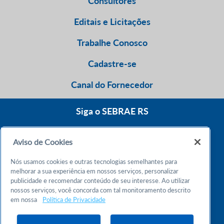
Consultores
Editais e Licitações
Trabalhe Conosco
Cadastre-se
Canal do Fornecedor
Siga o SEBRAE RS
Aviso de Cookies
0800 570 0800
Nós usamos cookies e outras tecnologias semelhantes para
Atendimento 24h
melhorar a sua experiência em nossos serviços, personalizar
publicidade e recomendar conteúdo de seu interesse. Ao utilizar
nossos serviços, você concorda com tal monitoramento descrito
Chame no WhatsApp
em nossa
Política de Privacidade
55 51 32165000