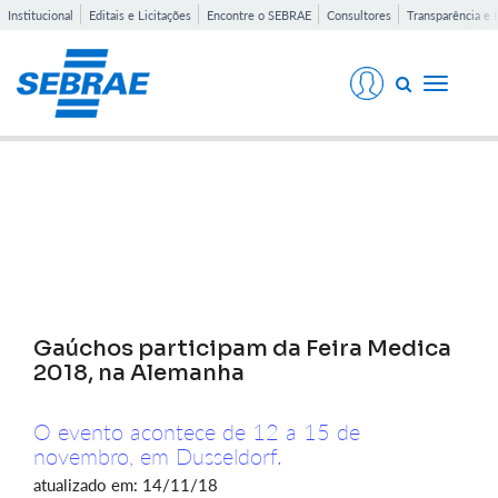
Institucional
Editais e Licitações
Encontre o SEBRAE
Consultores
Transparência e 
Toggle
navigati
Notícias
Gaúchos participam da Feira Medica
2018, na Alemanha
O evento acontece de 12 a 15 de
novembro, em Dusseldorf.
atualizado em: 14/11/18