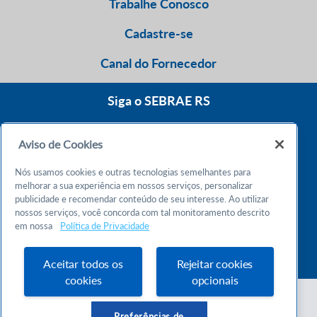
Trabalhe Conosco
Cadastre-se
Canal do Fornecedor
Siga o SEBRAE RS
Aviso de Cookies
0800 570 0800
Nós usamos cookies e outras tecnologias semelhantes para
Atendimento 24h
melhorar a sua experiência em nossos serviços, personalizar
publicidade e recomendar conteúdo de seu interesse. Ao utilizar
nossos serviços, você concorda com tal monitoramento descrito
Chame no WhatsApp
em nossa
Política de Privacidade
55 51 32165000
Atendimento das 9h às 18h
Aceitar todos os
Rejeitar cookies
cookies
opcionais
Preferências de