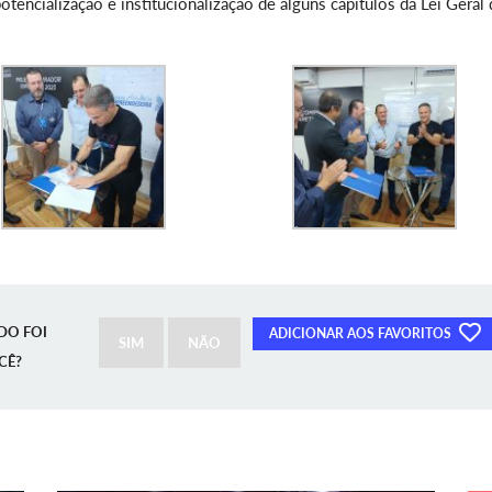
tencialização e institucionalização de alguns capítulos da Lei Geral 
DO FOI
ADICIONAR AOS FAVORITOS
SIM
NÃO
CÊ?