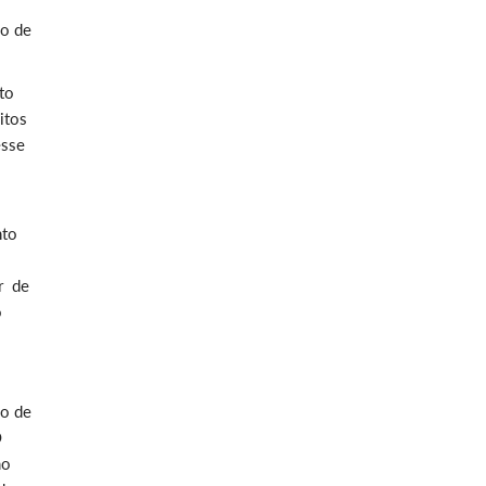
ho de
to
itos
esse
nto
r de
o
ão de
O
mo