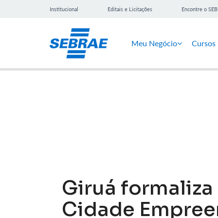
Institucional
Editais e Licitações
Encontre o SE
Meu Negócio
Cursos
Notícias
Giruá formaliz
Cidade Empree