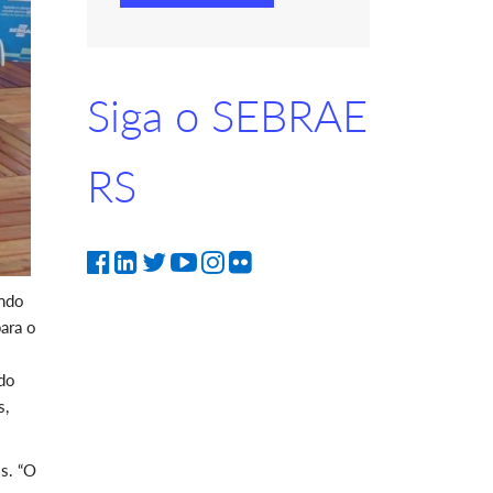
Siga o SEBRAE
RS
ando
ara o
ndo
s,
s. “O