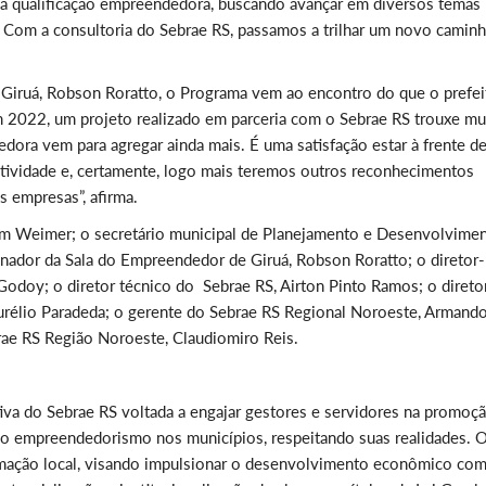
 a qualificação empreendedora, buscando avançar em diversos temas
Com a consultoria do Sebrae RS, passamos a trilhar um novo camin
Giruá, Robson Roratto, o Programa vem ao encontro do que o prefei
m 2022, um projeto realizado em parceria com o Sebrae RS trouxe mu
dora vem para agregar ainda mais. É uma satisfação estar à frente d
utividade e, certamente, logo mais teremos outros reconhecimentos
 empresas”, afirma.
bem Weimer; o secretário municipal de Planejamento e Desenvolvime
nador da Sala do Empreendedor de Giruá, Robson Roratto; o diretor-
odoy; o diretor técnico do Sebrae RS, Airton Pinto Ramos; o direto
urélio Paradeda; o gerente do Sebrae RS Regional Noroeste, Armand
brae RS Região Noroeste, Claudiomiro Reis.
va do Sebrae RS voltada a engajar gestores e servidores na promoç
o do empreendedorismo nos municípios, respeitando suas realidades. 
rmação local, visando impulsionar o desenvolvimento econômico co