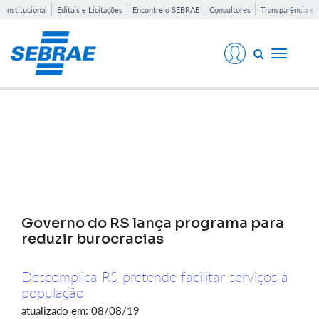
Institucional
Editais e Licitações
Encontre o SEBRAE
Consultores
Transparência e 
Toggle
navigati
Notícias
Governo do RS lança programa para
reduzir burocracias
Descomplica RS pretende facilitar serviços à
população
atualizado em: 08/08/19