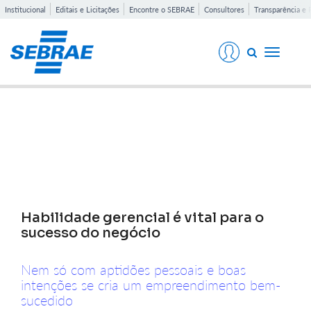
Institucional
Editais e Licitações
Encontre o SEBRAE
Consultores
Transparência e 
Toggle
navigati
Notícias
Habilidade gerencial é vital para o
sucesso do negócio
Nem só com aptidões pessoais e boas
intenções se cria um empreendimento bem-
sucedido