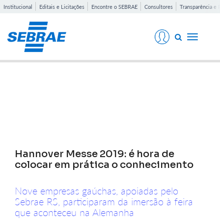
Institucional
Editais e Licitações
Encontre o SEBRAE
Consultores
Transparência e 
Toggle
navigati
Notícias
Hannover Messe 2019: é hora de
colocar em prática o conhecimento
Nove empresas gaúchas, apoiadas pelo
Sebrae RS, participaram da imersão à feira
que aconteceu na Alemanha