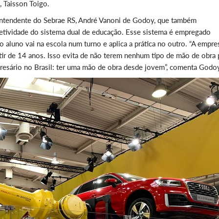
, Taisson Toigo.
ntendente do Sebrae RS, André Vanoni de Godoy, que também
fetividade do sistema dual de educação. Esse sistema é empregado
o aluno vai na escola num turno e aplica a prática no outro. “A empre
tir de 14 anos. Isso evita de não terem nenhum tipo de mão de obra 
resário no Brasil: ter uma mão de obra desde jovem”, comenta Godo