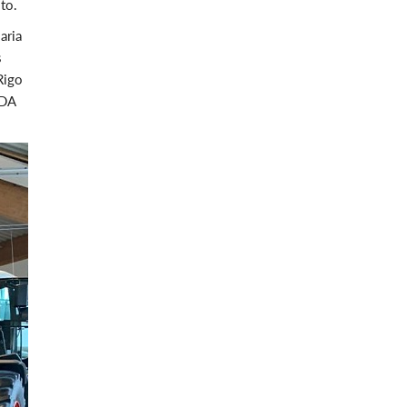
to.
aria
s
Rigo
TDA