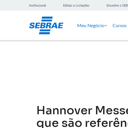
Institucional
Editais e Licitações
Encontre o SE
Meu Negócio
Cursos
Notícias
Hannover Messe:
que são referê