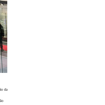
ão da
São