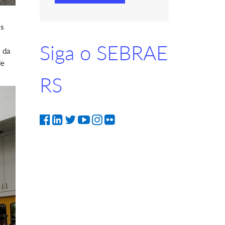
is
Siga o SEBRAE
 da
de
RS