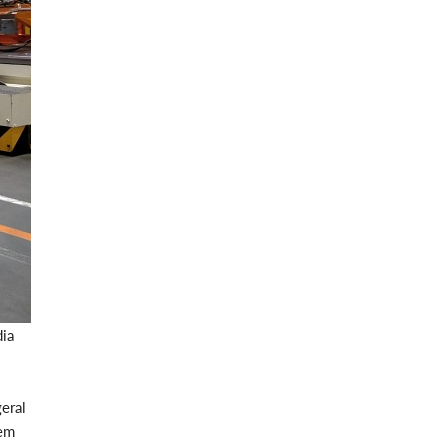
dia
eral
bem