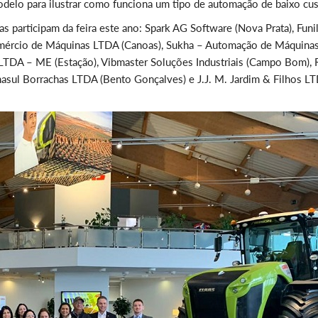
odelo para ilustrar como funciona um tipo de automação de baixo cus
participam da feira este ano: Spark AG Software (Nova Prata), Funil
Comércio de Máquinas LTDA (Canoas), Sukha – Automação de Máquina
ial LTDA – ME (Estação), Vibmaster Soluções Industriais (Campo Bom), 
asul Borrachas LTDA (Bento Gonçalves) e J.J. M. Jardim & Filhos L