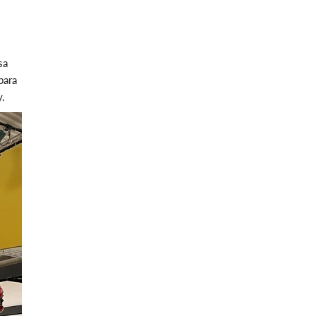
sa
para
y.