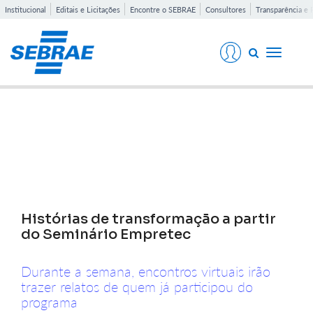
Institucional
Editais e Licitações
Encontre o SEBRAE
Consultores
Transparência e 
Toggle
navigati
Notícias
Histórias de transformação a partir
do Seminário Empretec
Durante a semana, encontros virtuais irão
trazer relatos de quem já participou do
programa