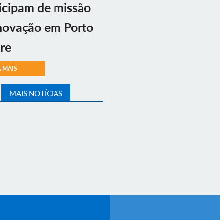
icipam de missão
novação em Porto
re
A MAIS
MAIS NOTÍCIAS