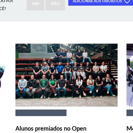
DO FOI
ADICIONAR AOS FAVORITOS
SIM
NÃO
CÊ?
Alunos premiados no Open
Me