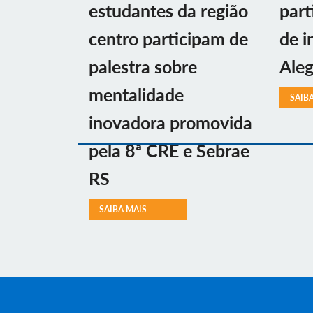
estudantes da região
part
centro participam de
de i
palestra sobre
Aleg
mentalidade
SAIB
inovadora promovida
pela 8ª CRE e Sebrae
RS
SAIBA MAIS