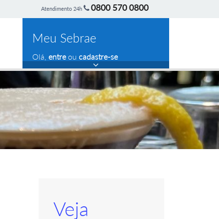
0800 570 0800
Atendimento 24h
Meu Sebrae
Olá,
entre
ou
cadastre-se
Veja