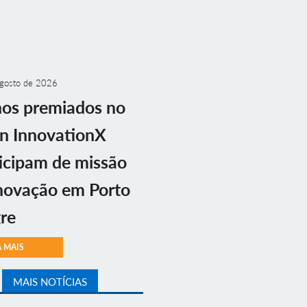
gosto de 2026
nos premiados no
n InnovationX
icipam de missão
novação em Porto
re
A MAIS
MAIS NOTÍCIAS