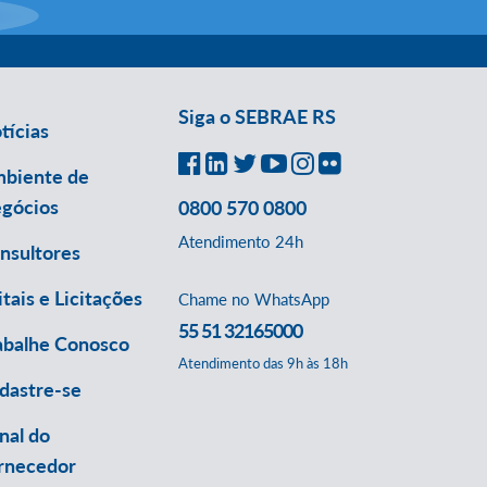
Siga o SEBRAE RS
tícias
biente de
gócios
0800 570 0800
Atendimento 24h
nsultores
itais e Licitações
Chame no WhatsApp
55 51 32165000
abalhe Conosco
Atendimento das 9h às 18h
dastre-se
nal do
rnecedor