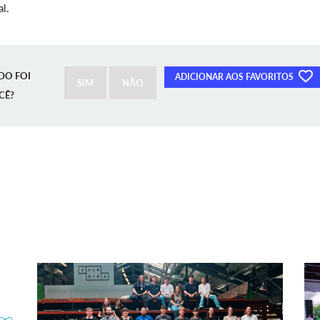
l.
DO FOI
ADICIONAR AOS FAVORITOS
SIM
NÃO
CÊ?