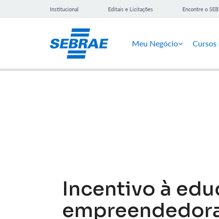
Institucional
Editais e Licitações
Encontre o SE
Meu Negócio
Cursos
Notícias
Incentivo à ed
empreendedora 