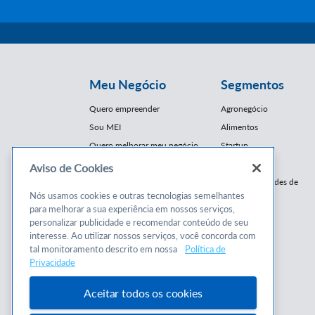
Meu Negócio
Segmentos
Quero empreender
Agronegócio
Sou MEI
Alimentos
Quero melhorar meu negócio
Startup
E-Commerce
Aviso de Cookies
Cursos e
Franquias / Redes de
Cooperação
Nós usamos cookies e outras tecnologias semelhantes
Conteúdos
para melhorar a sua experiência em nossos serviços,
Moda
personalizar publicidade e recomendar conteúdo de seu
Cursos
Moveleiro
interesse. Ao utilizar nossos serviços, você concorda com
Consultorias
Saúde
tal monitoramento descrito em nossa
Política de
Programas
Privacidade
Turismo
Mercopar
Aceitar todos os cookies