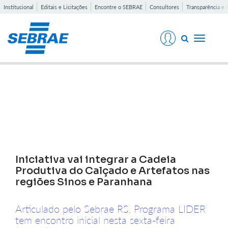
Institucional
Editais e Licitações
Encontre o SEBRAE
Consultores
Transparência e 
Toggle
navigati
Notícias
Iniciativa vai integrar a Cadeia
Produtiva do Calçado e Artefatos nas
regiões Sinos e Paranhana
Articulado pelo Sebrae RS, Programa LIDER
tem encontro inicial nesta sexta-feira