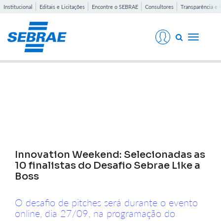
Institucional
Editais e Licitações
Encontre o SEBRAE
Consultores
Transparência e 
Toggle
navigati
Notícias
Innovation Weekend: Selecionadas as
10 finalistas do Desafio Sebrae Like a
Boss
O desafio de pitches será durante o evento
online, dia 27/09, na programação do