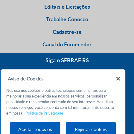
Editais e Licitações
Trabalhe Conosco
Cadastre-se
Canal do Fornecedor
Siga o SEBRAE RS
Aviso de Cookies
0800 570 0800
Nós usamos cookies e outras tecnologias semelhantes para
Atendimento 24h
melhorar a sua experiência em nossos serviços, personalizar
publicidade e recomendar conteúdo de seu interesse. Ao utilizar
nossos serviços, você concorda com tal monitoramento descrito
Chame no WhatsApp
em nossa
Política de Privacidade
55 51 32165000
Atendimento das 9h às 18h
Aceitar todos os
Rejeitar cookies