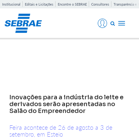
Institucional
Editais e Licitações
Encontre o SEBRAE
Consultores
Transparência e 
Toggle
navigati
Notícias
Inovações para a indústria do leite e
derivados serão apresentadas no
Salão do Empreendedor
Feira acontece de 26 de agosto a 3 de
setembro, em Esteio