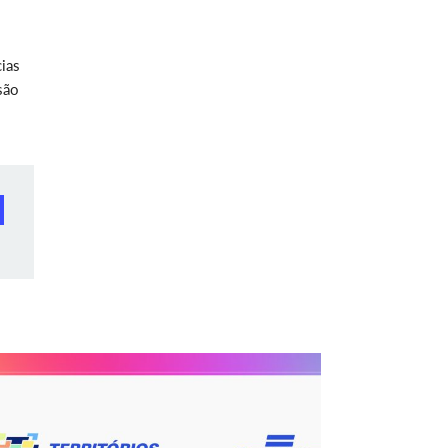
cias
são