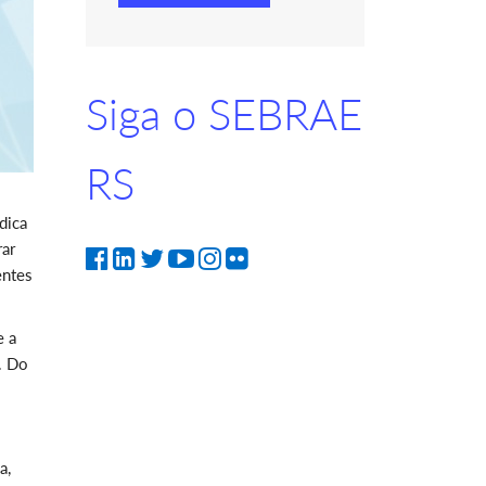
Siga o SEBRAE
RS
dica
rar
entes
e a
. Do
a,