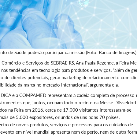
o de Saúde poderão participar da missão (Foto: Banco de Imagens)
a, Comércio e Serviços do SEBRAE RS, Ana Paula Rezende, a Feira Me
 nas tendências em tecnologia para produtos e serviços, “além de ge
ro de clientes potenciais, gerar marketing de relacionamento com cli
sibilidade da marca no mercado internacional”, argumenta ela.
MEDICA e a COMPAMED representam a cadeia completa de processo 
nstrumentos que, juntos, ocupam todo o recinto da Messe Düsseldorf
rados na Feira em 2016, cerca de 17.000 visitantes interessaram-se
s de 5.000 expositores, oriundos de uns bons 70 países,
tro de novos produtos, serviços e processos para os cuidados de
evento em nível mundial apresenta nem de perto, nem de outra form