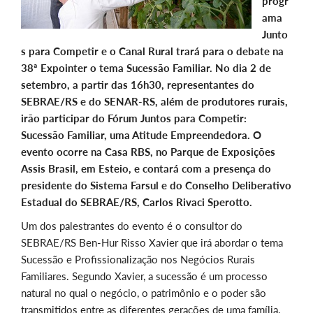
progr
ama
Junto
s para Competir e o Canal Rural trará para o debate na
38ª Expointer o tema Sucessão Familiar. No dia 2 de
setembro, a partir das 16h30, representantes do
SEBRAE/RS e do SENAR-RS, além de produtores rurais,
irão participar do Fórum Juntos para Competir:
Sucessão Familiar, uma Atitude Empreendedora. O
evento ocorre na Casa RBS, no Parque de Exposições
Assis Brasil, em Esteio, e contará com a presença do
presidente do Sistema Farsul e do Conselho Deliberativo
Estadual do SEBRAE/RS, Carlos Rivaci Sperotto.
Um dos palestrantes do evento é o consultor do
SEBRAE/RS Ben-Hur Risso Xavier que irá abordar o tema
Sucessão e Profissionalização nos Negócios Rurais
Familiares. Segundo Xavier, a sucessão é um processo
natural no qual o negócio, o patrimônio e o poder são
transmitidos entre as diferentes gerações de uma família.