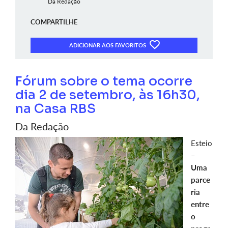
Da Redação
COMPARTILHE
ADICIONAR AOS FAVORITOS
Fórum sobre o tema ocorre
dia 2 de setembro, às 16h30,
na Casa RBS
Da Redação
Esteio
–
Uma
parce
ria
entre
o