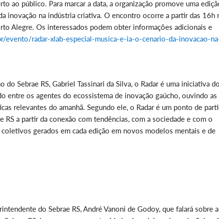
rto ao público. Para marcar a data, a organização promove uma ediçã
a inovação na indústria criativa. O encontro ocorre a partir das 16h 
rto Alegre. Os interessados podem obter informações adicionais e
/evento/radar-xlab-especial-musica-e-ia-o-cenario-da-inovacao-na
do Sebrae RS, Gabriel Tassinari da Silva, o Radar é uma iniciativa d
o entre os agentes do ecossistema de inovação gaúcho, ouvindo as
icas relevantes do amanhã. Segundo ele, o Radar é um ponto de part
rae RS a partir da conexão com tendências, com a sociedade e com o
s coletivos gerados em cada edição em novos modelos mentais e de
perintendente do Sebrae RS, André Vanoni de Godoy, que falará sobre a