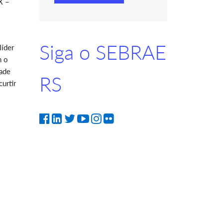
X –
Siga o SEBRAE
líder
m o
dade
RS
urtir