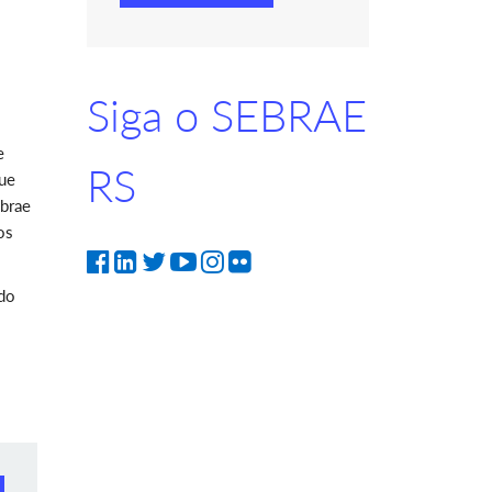
Siga o SEBRAE
e
RS
que
ebrae
os
 do