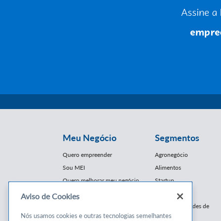
Meu Negócio
Segmentos
Quero empreender
Agronegócio
Sou MEI
Alimentos
Quero melhorar meu negócio
Startup
E-Commerce
Aviso de Cookies
Cursos e
Franquias / Redes de
Cooperação
Nós usamos cookies e outras tecnologias semelhantes
Conteúdos