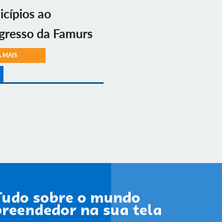
cípios ao
gresso da Famurs
A MAIS