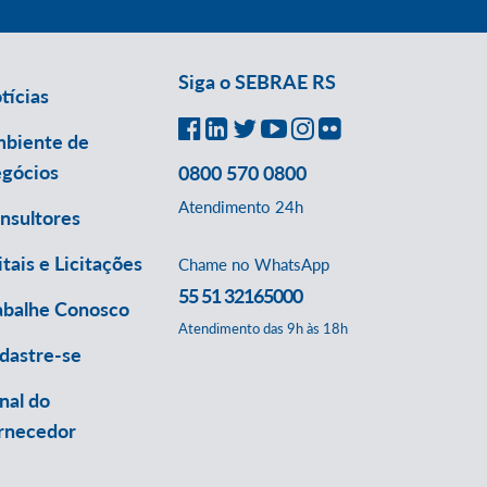
Siga o SEBRAE RS
tícias
biente de
gócios
0800 570 0800
Atendimento 24h
nsultores
itais e Licitações
Chame no WhatsApp
55 51 32165000
abalhe Conosco
Atendimento das 9h às 18h
dastre-se
nal do
rnecedor