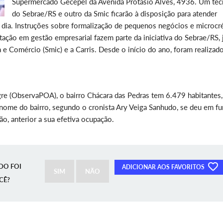
Supermercado Gecepel da Avenida Protásio Alves, 4936. Um téc
do Sebrae/RS e outro da Smic ficarão à disposição para atender
 dia. Instruções sobre formalização de pequenos negócios e microcré
ação em gestão empresarial fazem parte da iniciativa do Sebrae/RS, 
 e Comércio (Smic) e a Carris. Desde o início do ano, foram realizad
re (ObservaPOA), o bairro Chácara das Pedras tem 6.479 habitantes,
nome do bairro, segundo o cronista Ary Veiga Sanhudo, se deu em f
o, anterior a sua efetiva ocupação.
DO FOI
ADICIONAR AOS FAVORITOS
SIM
NÃO
CÊ?