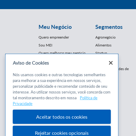
Meu Negócio
Segmentos
Quero empreender
Agronegócio
Sou MEI
Alimentos
Quero melhorar meu negócio
Startup
E-Commerce
Aviso de Cookies
Cursos e
Franquias / Redes de
Cooperação
Nós usamos cookies e outras tecnologias semelhantes
Conteúdos
para melhorar a sua experiência em nossos serviços,
Moda
personalizar publicidade e recomendar conteúdo de seu
Cursos
Moveleiro
interesse. Ao utilizar nossos serviços, você concorda com
Consultorias
Saúde
tal monitoramento descrito em nossa
Política de
Programas
Privacidade
Turismo
Mercopar
Aceitar todos os cookies
Rejeitar cookies opcionais