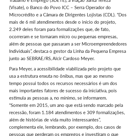
Trabalho e Emprego (SDETE), a Viação Santa Tereza
(Visate), o Banco do Povo ICC – Serra Operador do
Microcrédito e a Câmara de Dirigentes Lojistas (CDL). “Dos
mais de 6 mil atendimentos desde o início do projeto,
2.249 deles foram para formalizações que, de fato,
ocorreram e se tornaram micro ou pequenas empresas,
além de pessoas que passaram a ser Microempreendedores
Individuais”, destaca o gestor da Linha da Pequena Empresa
junto ao SEBRAE/RS, Alcir Cardoso Meyer.
Para Meyer, a acessibilidade viabilizada pelo projeto que
usa a estrutura enxuta no ônibus, mas que ao mesmo
tempo possui todos os recursos necessários é um dos
mais importantes fatores de sucesso da iniciativa, pois
estimula as pessoas a, no mínimo, se informarem.
“Somente em 2015, um ano que está sendo marcado pela
recessão, foram 1.184 atendimentos e 309 formalizações,
além de histórias de vida muito interessantes”,
complementa ele, lembrando, por exemplo, dos casos de
pessoas que perderam os empregos e investiram o que