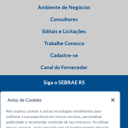
Ambiente de Negócios
Consultores
Editais e Licitações
Trabalhe Conosco
Cadastre-se
Canal do Fornecedor
Siga o SEBRAE RS
Aviso de Cookies
0800 570 0800
Nós usamos cookies e outras tecnologias semelhantes para
Atendimento 24h
melhorar a sua experiência em nossos serviços, personalizar
publicidade e recomendar conteúdo de seu interesse. Ao utilizar
nossos serviços, você concorda com tal monitoramento descrito