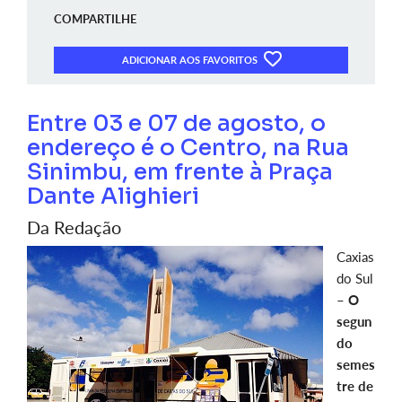
COMPARTILHE
ADICIONAR AOS FAVORITOS
Entre 03 e 07 de agosto, o
endereço é o Centro, na Rua
Sinimbu, em frente à Praça
Dante Alighieri
Da Redação
Caxias
do Sul
–
O
segun
do
semes
tre de