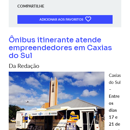
COMPARTILHE
ADICIONAR AOS FAVORITOS
Ônibus itinerante atende
empreendedores em Caxias
do Sul
Da Redação
Caxias
do Sul
–
Entre
os
dias
17 e
21 de