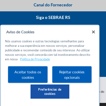
Canal do Fornecedor
Siga o SEBRAE RS
Aviso de Cookies
0800 570 0800
Nós usamos cookies e outras tecnologias semelhantes para
Atendimento 24h
melhorar a sua experiência em nossos serviços, personalizar
publicidade e recomendar conteúdo de seu interesse. Ao utilizar
nossos serviços, você concorda com tal monitoramento descrito
Chame no WhatsApp
em nossa
Política de Privacidade
55 51 32165000
Atendimento das 9h às 18h
Aceitar todos os
Rejeitar cookies
cookies
opcionais
Preferências de
Serviço de Apoio às Micro e Pequenas Empresas do Estado do Rio Grande do
cookies
Sul - CNPJ 87.112.736/0001-30