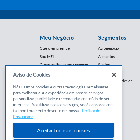
Meu Negócio
Segmentos
Quero empreender
Agronegócio
Sou MEI
Alimentos
Quero melhorar meu negócio
Startup
E-Commerce
Aviso de Cookies
Cursos e
Franquias / Redes de
Cooperação
Nós usamos cookies e outras tecnologias semelhantes
Conteúdos
para melhorar a sua experiência em nossos serviços,
Moda
personalizar publicidade e recomendar conteúdo de seu
Cursos
Moveleiro
interesse. Ao utilizar nossos serviços, você concorda com
Consultorias
Saúde
tal monitoramento descrito em nossa
Política de
Programas
Privacidade
Turismo
Mercopar
Aceitar todos os cookies