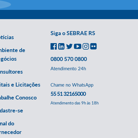
Siga o SEBRAE RS
tícias
biente de
gócios
0800 570 0800
Atendimento 24h
nsultores
itais e Licitações
Chame no WhatsApp
55 51 32165000
abalhe Conosco
Atendimento das 9h às 18h
dastre-se
nal do
rnecedor