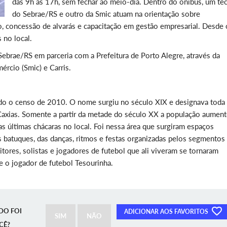
das 9h às 17h, sem fechar ao meio-dia. Dentro do ônibus, um té
do Sebrae/RS e outro da Smic atuam na orientação sobre
, concessão de alvarás e capacitação em gestão empresarial. Desde 
 no local.
ebrae/RS em parceria com a Prefeitura de Porto Alegre, através da
ércio (Smic) e Carris.
do o censo de 2010. O nome surgiu no século XIX e designava toda
 Caxias. Somente a partir da metade do século XX a população aumen
s últimas chácaras no local. Foi nessa área que surgiram espaços
s batuques, das danças, ritmos e festas organizadas pelos segmentos
ores, solistas e jogadores de futebol que ali viveram se tornaram
e o jogador de futebol Tesourinha.
DO FOI
ADICIONAR AOS FAVORITOS
SIM
NÃO
CÊ?