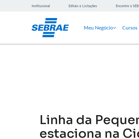
Institucional
Editais e Licitações
Encontre o SE
Meu Negócio
Cursos
Notícias
Linha da Peque
estaciona na C