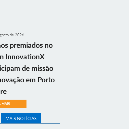
gosto de 2026
nos premiados no
n InnovationX
icipam de missão
novação em Porto
re
A MAIS
MAIS NOTÍCIAS