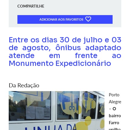
COMPARTILHE
ADICIONAR AOS FAVORITOS
Entre os dias 30 de julho e 03
de agosto, ônibus adaptado
atende em frente ao
Monumento Expedicionário
Da Redação
Porto
Alegre
–
O
bairro
Farro
upilha