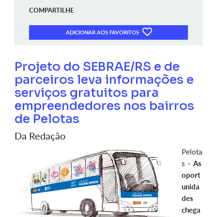
COMPARTILHE
ADICIONAR AOS FAVORITOS
Projeto do SEBRAE/RS e de
parceiros leva informações e
serviços gratuitos para
empreendedores nos bairros
de Pelotas
Da Redação
Pelota
s –
As
oport
unida
des
chega