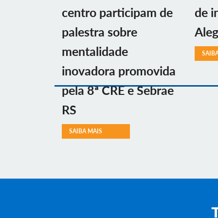
centro participam de
de i
palestra sobre
Aleg
mentalidade
SAIB
inovadora promovida
pela 8ª CRE e Sebrae
RS
SAIBA MAIS