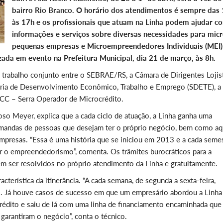
bairro Rio Branco. O horário dos atendimentos é sempre das
às 17h e os profissionais que atuam na Linha podem ajudar c
informações e serviços sobre diversas necessidades para micr
pequenas empresas e Microempreendedores Individuais (MEI)
zada em evento na Prefeitura Municipal, dia 21 de março, às 8h.
 trabalho conjunto entre o SEBRAE/RS, a Câmara de Dirigentes Lojis
etaria de Desenvolvimento Econômico, Trabalho e Emprego (SDETE), a
ICC – Serra Operador de Microcrédito.
so Meyer, explica que a cada ciclo de atuação, a Linha ganha uma
mandas de pessoas que desejam ter o próprio negócio, bem como aq
presas. “Essa é uma história que se iniciou em 2013 e a cada seme
 o empreendedorismo”, comenta. Os trâmites burocráticos para a
 ser resolvidos no próprio atendimento da Linha e gratuitamente.
cterística da itinerância. “A cada semana, de segunda a sexta-feira,
. Já houve casos de sucesso em que um empresário abordou a Linha
rédito e saiu de lá com uma linha de financiamento encaminhada que
arantiram o negócio”, conta o técnico.