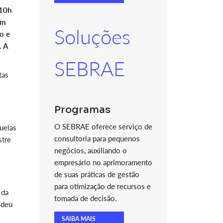
 10h
om
Soluções
o e
. A
SEBRAE
tas
Programas
O SEBRAE oferece serviço de
uelas
consultoria para pequenos
stre
negócios, auxiliando o
empresário no aprimoramento
de suas práticas de gestão
para otimização de recursos e
 da
tomada de decisão.
 deu
SAIBA MAIS