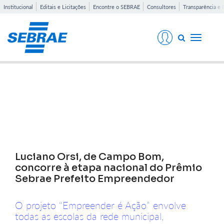
Institucional
Editais e Licitações
Encontre o SEBRAE
Consultores
Transparência e 
Toggle
navigati
Notícias
Luciano Orsi, de Campo Bom,
concorre à etapa nacional do Prêmio
Sebrae Prefeito Empreendedor
O projeto “Empreender é Ação” envolve
todas as escolas da rede municipal,