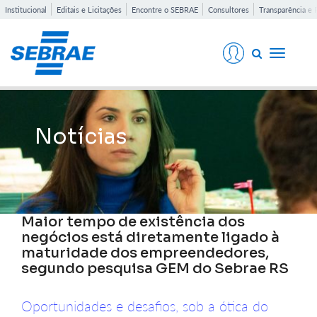
Institucional
Editais e Licitações
Encontre o SEBRAE
Consultores
Transparência e 
Toggle
navigati
Notícias
Maior tempo de existência dos
negócios está diretamente ligado à
maturidade dos empreendedores,
segundo pesquisa GEM do Sebrae RS
Oportunidades e desafios, sob a ótica do