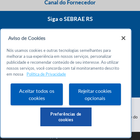
Canal do Fornecedor
Siga o SEBRAE RS
Aviso de Cookies
0800 570 0800
Nós usamos cookies e outras tecnologias semelhantes para
Atendimento 24h
melhorar a sua experiência em nossos serviços, personalizar
publicidade e recomendar conteúdo de seu interesse. Ao utilizar
nossos serviços, você concorda com tal monitoramento descrito
Chame no WhatsApp
em nossa
Política de Privacidade
55 51 32165000
Atendimento das 9h às 18h
Aceitar todos os
Rejeitar cookies
cookies
opcionais
Preferências de
Serviço de Apoio às Micro e Pequenas Empresas do Estado do Rio Grande do
cookies
Sul - CNPJ 87.112.736/0001-30
SEBRAE RS © Copyright 2026 - Todos os direitos reservados