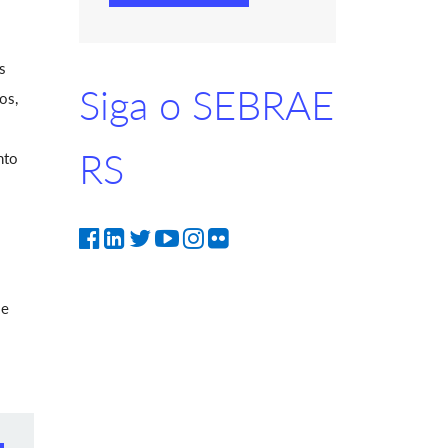
s
Siga o SEBRAE
os,
RS
nto
 e