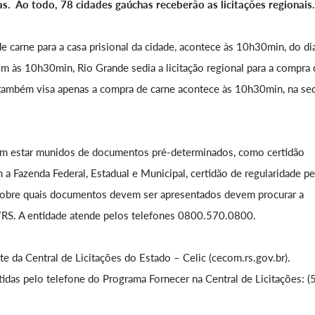
s. Ao todo, 78 cidades gaúchas receberão as licitações regionais.
e carne para a casa prisional da cidade, acontece às 10h30min, do di
m às 10h30min, Rio Grande sedia a licitação regional para a compra 
e também visa apenas a compra de carne acontece às 10h30min, na se
vem estar munidos de documentos pré-determinados, como certidão
m a Fazenda Federal, Estadual e Municipal, certidão de regularidade p
sobre quais documentos devem ser apresentados devem procurar a
/RS. A entidade atende pelos telefones 0800.570.0800.
e da Central de Licitações do Estado – Celic (cecom.rs.gov.br).
das pelo telefone do Programa Fornecer na Central de Licitações: (