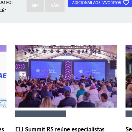
DO FOI
ADICIONAR AOS FAVORITOS
SIM
NÃO
CÊ?
es
ELI Summit RS reúne especialistas
Se