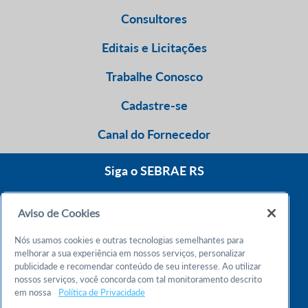
Consultores
Editais e Licitações
Trabalhe Conosco
Cadastre-se
Canal do Fornecedor
Siga o SEBRAE RS
Aviso de Cookies
0800 570 0800
Nós usamos cookies e outras tecnologias semelhantes para
Atendimento 24h
melhorar a sua experiência em nossos serviços, personalizar
publicidade e recomendar conteúdo de seu interesse. Ao utilizar
nossos serviços, você concorda com tal monitoramento descrito
Chame no WhatsApp
em nossa
Política de Privacidade
55 51 32165000