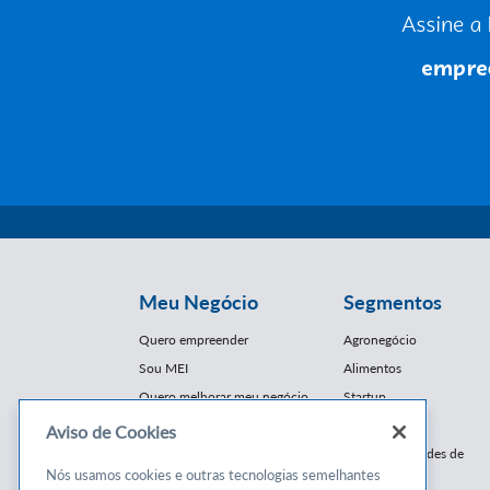
Meu Negócio
Segmentos
Quero empreender
Agronegócio
Sou MEI
Alimentos
Quero melhorar meu negócio
Startup
E-Commerce
Aviso de Cookies
Cursos e
Franquias / Redes de
Cooperação
Nós usamos cookies e outras tecnologias semelhantes
Conteúdos