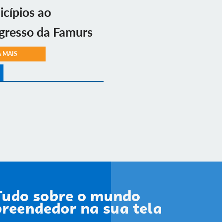
cípios ao
gresso da Famurs
A MAIS