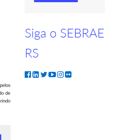
Siga o SEBRAE
RS
pelos
do de
rindo