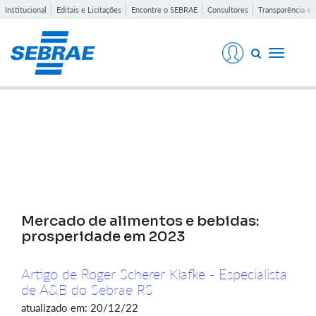
Institucional
Editais e Licitações
Encontre o SEBRAE
Consultores
Transparência e 
Toggle
navigati
Notícias
Mercado de alimentos e bebidas:
prosperidade em 2023
Artigo de Roger Scherer Klafke - Especialista
de A&B do Sebrae RS
atualizado em: 20/12/22