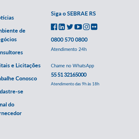
Siga o SEBRAE RS
tícias
biente de
gócios
0800 570 0800
Atendimento 24h
nsultores
itais e Licitações
Chame no WhatsApp
55 51 32165000
abalhe Conosco
Atendimento das 9h às 18h
dastre-se
nal do
rnecedor