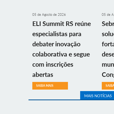
05 de Agosto de 2026
05 de A
ELI Summit RS reúne
Sebr
especialistas para
solu
debater inovação
fort
colaborativa e segue
des
com inscrições
muni
abertas
Con
SAIBA MAIS
SAIB
MAIS NOTÍCIAS