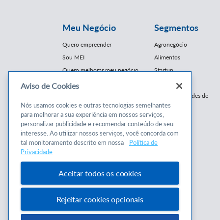
Meu Negócio
Segmentos
Quero empreender
Agronegócio
Sou MEI
Alimentos
Quero melhorar meu negócio
Startup
E-Commerce
Aviso de Cookies
Cursos e
Franquias / Redes de
Cooperação
Nós usamos cookies e outras tecnologias semelhantes
Conteúdos
para melhorar a sua experiência em nossos serviços,
Moda
personalizar publicidade e recomendar conteúdo de seu
Cursos
Moveleiro
interesse. Ao utilizar nossos serviços, você concorda com
Consultorias
Saúde
tal monitoramento descrito em nossa
Política de
Programas
Privacidade
Turismo
Mercopar
Aceitar todos os cookies
Rejeitar cookies opcionais