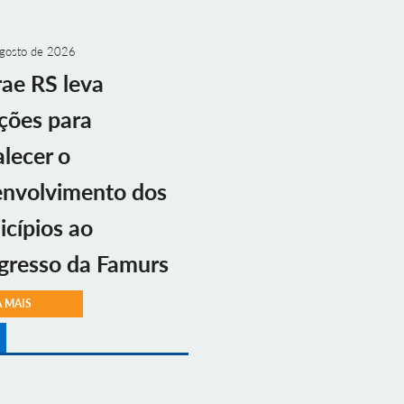
gosto de 2026
ae RS leva
ções para
alecer o
envolvimento dos
cípios ao
gresso da Famurs
A MAIS