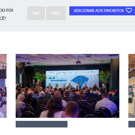
DO FOI
ADICIONAR AOS FAVORITOS
SIM
NÃO
CÊ?