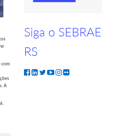
Siga o SEBRAE
ços
ne
RS
a com
ições
o. A
l.