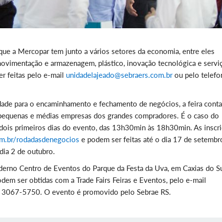
que a Mercopar tem junto a vários setores da economia, entre eles
 movimentação e armazenagem, plástico, inovação tecnológica e servi
er feitas pelo e-mail
unidadelajeado@sebraers.com.br
ou pelo telefo
ade para o encaminhamento e fechamento de negócios, a feira cont
, pequenas e médias empresas dos grandes compradores. É o caso do
 dois primeiros dias do evento, das 13h30min às 18h30min. As inscr
m.br/rodadasdenegocios
e podem ser feitas até o dia 17 de setembr
dia 2 de outubro.
derno Centro de Eventos do Parque da Festa da Uva, em Caxias do Su
odem ser obtidas com a Trade Fairs Feiras e Eventos, pelo e-mail
) 3067-5750. O evento é promovido pelo Sebrae RS.