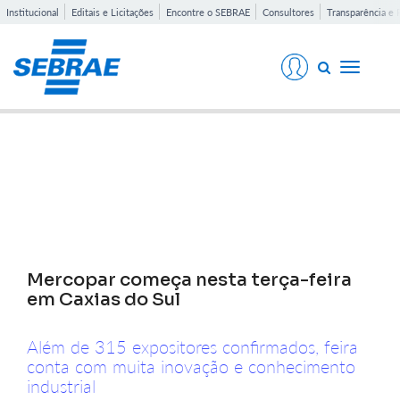
Institucional
Editais e Licitações
Encontre o SEBRAE
Consultores
Transparência e 
Toggle
navigati
Notícias
Mercopar começa nesta terça-feira
em Caxias do Sul
Além de 315 expositores confirmados, feira
conta com muita inovação e conhecimento
industrial