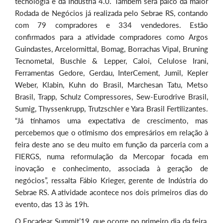
tecnologia e da Indústria 4.0. Também será palco da maior
Rodada de Negócios já realizada pelo Sebrae RS, contando
com 79 compradores e 334 vendedores. Estão
confirmados para a atividade compradores como Argos
Guindastes, Arcelormittal, Bomag, Borrachas Vipal, Bruning
Tecnometal, Buschle & Lepper, Caloi, Celulose Irani,
Ferramentas Gedore, Gerdau, InterCement, Jumil, Kepler
Weber, Klabin, Kuhn do Brasil, Marchesan Tatu, Metso
Brasil, Trapp, Schulz Compressores, Sew-Eurodrive Brasil,
Sumig, Thyssenkrupp, Trutzschler e Yara Brasil Fertilizantes.
“Já tínhamos uma expectativa de crescimento, mas
percebemos que o otimismo dos empresários em relação à
feira deste ano se deu muito em função da parceria com a
FIERGS, numa reformulação da Mercopar focada em
inovação e conhecimento, associada à geração de
negócios”, ressalta Fábio Krieger, gerente de Indústria do
Sebrae RS. A atividade acontece nos dois primeiros dias do
evento, das 13 às 19h.
O Encadear Summit’19, que ocorre no primeiro dia da feira,