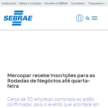
Institucional
Editais e Licitações
Encontre o SEBRAE
Consultores
Transparência e 
Toggle
navigati
Notícias
Mercopar recebe inscrições para as
Rodadas de Negócios até quarta-
feira
Cerca de 50 empresas compradoras estão
confirmadas para o evento que acontece em