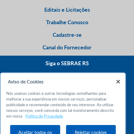
Editais e Licitações
Trabalhe Conosco
Cadastre-se
Canal do Fornecedor
Siga o SEBRAE RS
Aviso de Cookies
0800 570 0800
Nós usamos cookies e outras tecnologias semelhantes para
Atendimento 24h
melhorar a sua experiência em nossos serviços, personalizar
publicidade e recomendar conteúdo de seu interesse. Ao utilizar
nossos serviços, você concorda com tal monitoramento descrito
Chame no WhatsApp
em nossa
Política de Privacidade
55 51 32165000
Atendimento das 9h às 18h
Aceitar todos os
Rejeitar cookies