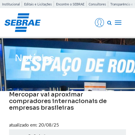
Institucional
Editais e Licitações
Encontre o SEBRAE
Consultores
Transparência e 
Toggle
navigati
Notícias
Mercopar vai aproximar
compradores internacionais de
empresas brasileiras
atualizado em: 20/08/25