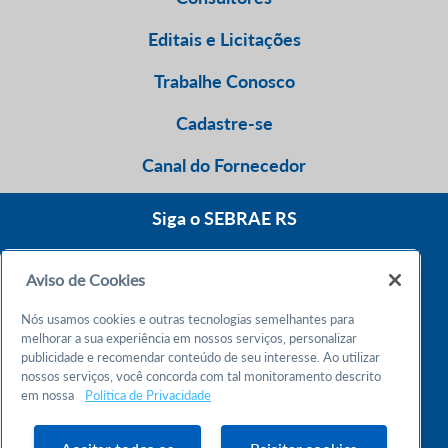
Editais e Licitações
Trabalhe Conosco
Cadastre-se
Canal do Fornecedor
Siga o SEBRAE RS
Aviso de Cookies
0800 570 0800
Nós usamos cookies e outras tecnologias semelhantes para
Atendimento 24h
melhorar a sua experiência em nossos serviços, personalizar
publicidade e recomendar conteúdo de seu interesse. Ao utilizar
nossos serviços, você concorda com tal monitoramento descrito
Chame no WhatsApp
em nossa
Política de Privacidade
55 51 32165000
Atendimento das 9h às 18h