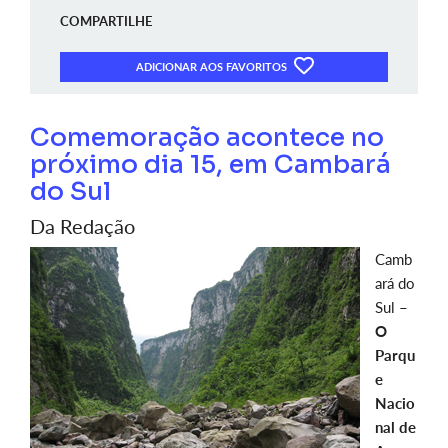
COMPARTILHE
ADICIONAR AOS FAVORITOS
Comemoração acontece no
próximo dia 15, em Cambará
do Sul
Da Redação
Camb
ará do
Sul –
O
Parqu
e
Nacio
nal de