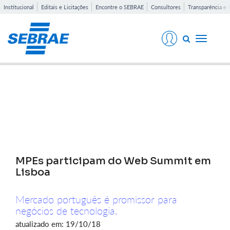
Institucional
Editais e Licitações
Encontre o SEBRAE
Consultores
Transparência e 
Toggle
navigati
Notícias
MPEs participam do Web Summit em
Lisboa
Mercado português é promissor para
negócios de tecnologia.
atualizado em: 19/10/18