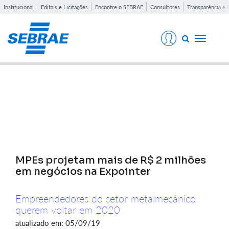
Institucional
Editais e Licitações
Encontre o SEBRAE
Consultores
Transparência e 
Toggle
navigati
Notícias
MPEs projetam mais de R$ 2 milhões
em negócios na Expointer
Empreendedores do setor metalmecânico
querem voltar em 2020
atualizado em: 05/09/19