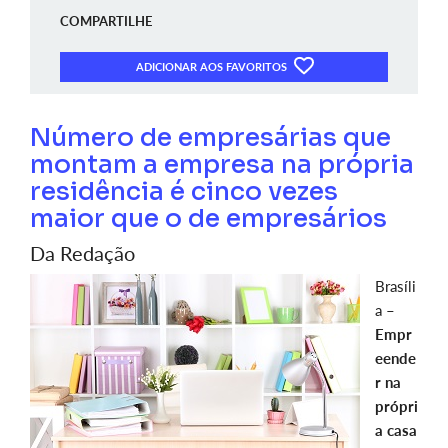
COMPARTILHE
ADICIONAR AOS FAVORITOS
Número de empresárias que
montam a empresa na própria
residência é cinco vezes
maior que o de empresários
Da Redação
Brasíli
a –
Empr
eende
r na
própri
a casa