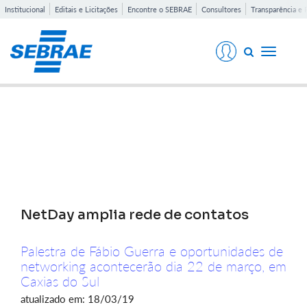
Institucional
Editais e Licitações
Encontre o SEBRAE
Consultores
Transparência e 
Toggle
navigati
Notícias
NetDay amplia rede de contatos
Palestra de Fábio Guerra e oportunidades de
networking acontecerão dia 22 de março, em
Caxias do Sul
atualizado em: 18/03/19