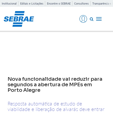
Institucional
Editais e Licitações
Encontre o SEBRAE
Consultores
Transparência e 
Toggle
navigati
Notícias
Nova funcionalidade vai reduzir para
segundos a abertura de MPEs em
Porto Alegre
Resposta automática de estudo de
viabilidade e liberação de alvarás deve entrar