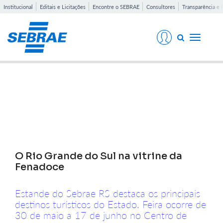
Institucional
Editais e Licitações
Encontre o SEBRAE
Consultores
Transparência e 
Toggle
navigati
Notícias
O Rio Grande do Sul na vitrine da
Fenadoce
Estande do Sebrae RS destaca os principais
destinos turísticos do Estado. Feira ocorre de
30 de maio a 17 de junho no Centro de