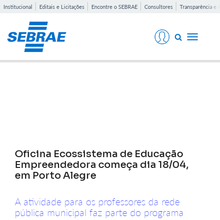
Institucional
Editais e Licitações
Encontre o SEBRAE
Consultores
Transparência e 
Toggle
navigati
Notícias
Oficina Ecossistema de Educação
Empreendedora começa dia 18/04,
em Porto Alegre
A atividade para os professores da rede
pública municipal faz parte do programa