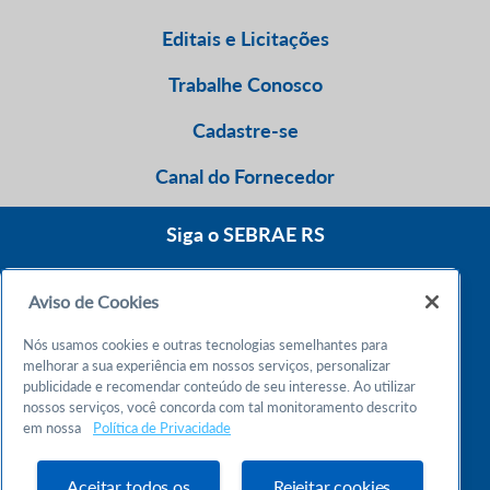
Editais e Licitações
Trabalhe Conosco
Cadastre-se
Canal do Fornecedor
Siga o SEBRAE RS
Aviso de Cookies
0800 570 0800
Nós usamos cookies e outras tecnologias semelhantes para
Atendimento 24h
melhorar a sua experiência em nossos serviços, personalizar
publicidade e recomendar conteúdo de seu interesse. Ao utilizar
nossos serviços, você concorda com tal monitoramento descrito
Chame no WhatsApp
em nossa
Política de Privacidade
55 51 32165000
Atendimento das 9h às 18h
Aceitar todos os
Rejeitar cookies