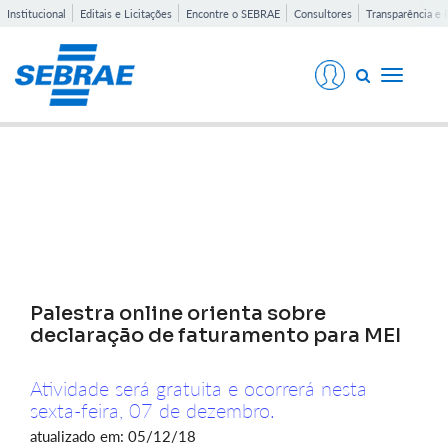
Institucional
Editais e Licitações
Encontre o SEBRAE
Consultores
Transparência e 
Toggle
navigati
Notícias
Palestra online orienta sobre
declaração de faturamento para MEI
Atividade será gratuita e ocorrerá nesta
sexta-feira, 07 de dezembro.
atualizado em: 05/12/18