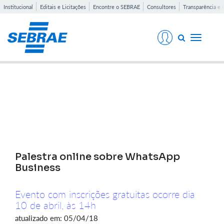
Institucional
Editais e Licitações
Encontre o SEBRAE
Consultores
Transparência e 
Toggle
navigati
Notícias
Palestra online sobre WhatsApp
Business
Evento com inscrições gratuitas ocorre dia
10 de abril, às 14h
atualizado em: 05/04/18