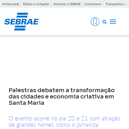
Institucional
Editais e Licitações
Encontre o SEBRAE
Consultores
Transparência e 
Toggle
navigati
Notícias
Palestras debatem a transformação
das cidades e economia criativa em
Santa Maria
O evento ocorre no dia 20 e 21 com atração
de grandes nomes, como o jornalista