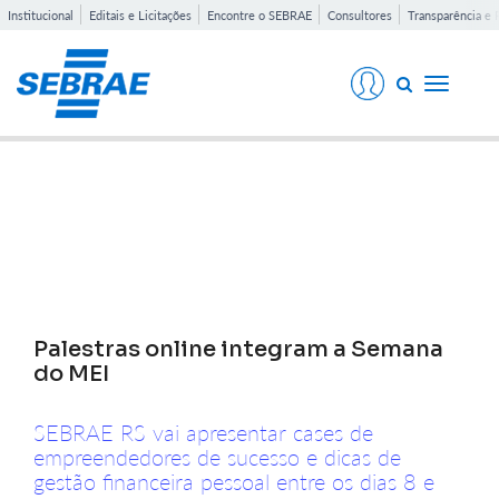
Institucional
Editais e Licitações
Encontre o SEBRAE
Consultores
Transparência e 
Toggle
navigati
Notícias
Palestras online integram a Semana
do MEI
SEBRAE RS vai apresentar cases de
empreendedores de sucesso e dicas de
gestão financeira pessoal entre os dias 8 e