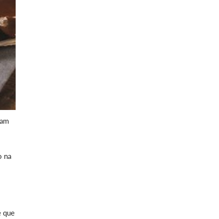
ram
o na
é que