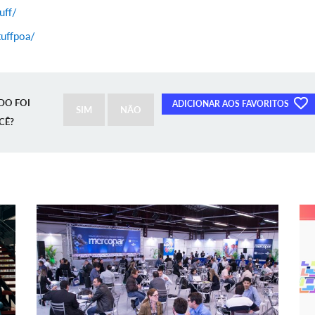
uff/
uffpoa/
DO FOI
ADICIONAR AOS FAVORITOS
SIM
NÃO
CÊ?