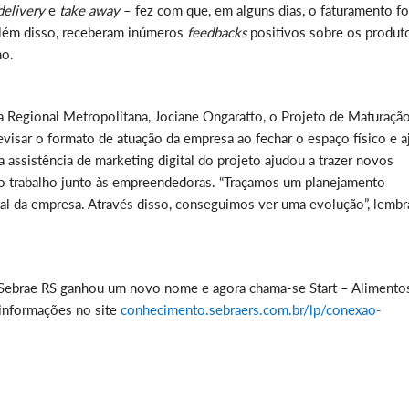
delivery
e
take away
– fez com que, em alguns dias, o faturamento f
lém disso, receberam inúmeros
feedbacks
positivos sobre os produt
no.
na Regional Metropolitana, Jociane Ongaratto, o Projeto de Maturaçã
evisar o formato de atuação da empresa ao fechar o espaço físico e a
 assistência de marketing digital do projeto ajudou a trazer novos
e do trabalho junto às empreendedoras. “Traçamos um planejamento
ial da empresa. Através disso, conseguimos ver uma evolução”, lembr
Sebrae RS ganhou um novo nome e agora chama-se Start – Alimento
 informações no site
conhecimento.sebraers.com.br/lp/conexao-