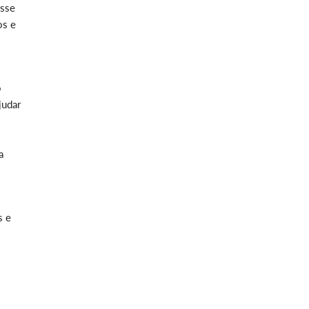
osse
os e
o
judar
a
s e