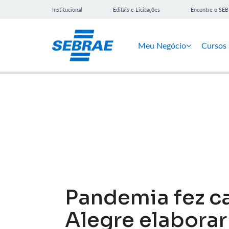
Institucional
Editais e Licitações
Encontre o SE
Meu Negócio
Cursos
Notícias
Pandemia fez ca
Alegre elabora