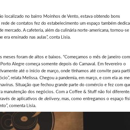
ão localizado no bairro Moinhos de Vento, estava obtendo bons
ua rede de contatos fez do estabelecimento um espaço também dedica
de mercado. A cafeteria, além da culinária norte-americana, tornou-s
 era ensinado nas aulas”, conta Lisia.
ros meses foram de altos e baixos. “Começamos o mês de janeiro com
orto Alegre começa somente depois do Carnaval. Em fevereiro o
vamente até o início de março, onde tínhamos até convite para parti
cio”, relata Melissa. Chegou a pandemia, em março, e com ela as me
navírus. Situação que fechou grande parte do comércio e fez com qu
a manutenção dos negócios. Com a Coffee & Stuff não foi diferente
avés de aplicativos de
delivery
, mas, como entregamos o espaço fís
to”, comenta Lisia.